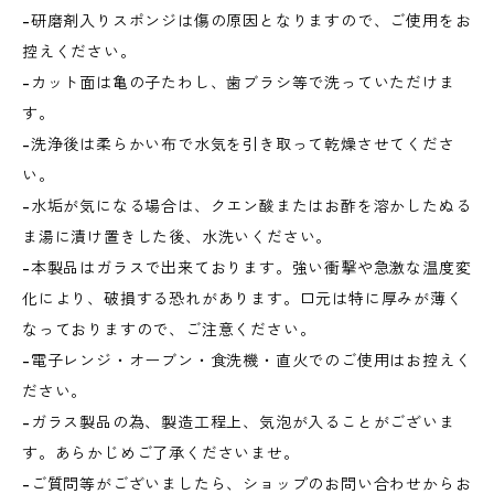
-研磨剤入りスポンジは傷の原因となりますので、ご使用をお
控えください。
-カット面は亀の子たわし、歯ブラシ等で洗っていただけま
す。
-洗浄後は柔らかい布で水気を引き取って乾燥させてくださ
い。
-水垢が気になる場合は、クエン酸またはお酢を溶かしたぬる
ま湯に漬け置きした後、水洗いください。
-本製品はガラスで出来ております。強い衝撃や急激な温度変
化により、破損する恐れがあります。口元は特に厚みが薄く
なっておりますので、ご注意ください。
-電子レンジ・オーブン・食洗機・直火でのご使用はお控えく
ださい。
-ガラス製品の為、製造工程上、気泡が入ることがございま
す。あらかじめご了承くださいませ。
-ご質問等がございましたら、ショップのお問い合わせからお