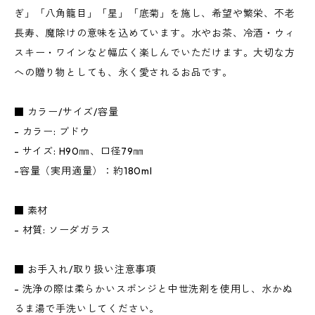
ぎ」「八角籠目」「星」「底菊」を施し、希望や繁栄、不老
長寿、魔除けの意味を込めています。水やお茶、冷酒・ウィ
スキー・ワインなど幅広く楽しんでいただけます。大切な方
への贈り物としても、永く愛されるお品です。
■ カラー/サイズ/容量
- カラー: ブドウ
- サイズ: H90㎜、口径79㎜
-容量（実用適量）：約180ml
■ 素材
- 材質: ソーダガラス
■ お手入れ/取り扱い注意事項
- 洗浄の際は柔らかいスポンジと中世洗剤を使用し、水かぬ
るま湯で手洗いしてください。