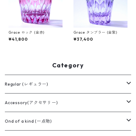
Grace ロック (金赤)
Grace タンブラー (金紫)
¥41,800
¥37,400
Category
Regular (レギュラー)
ぐい呑み
Accessory(アクセサリー)
Koti(コッティ)
ロックグラス
切子ピアス
Ond of a kind (一点物)