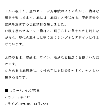
上から覗くと、底のカットが万華鏡のように広がり、繊細な
輝きを楽しめます。底には「底菊」と呼ばれる、不老長寿や
繁栄を意味する伝統紋様を施しました。
北欧を思わせるドット模様と、切子らしい華やかさを残しな
がらも、現代の暮らしに寄り添うシンプルなデザインに仕上
げています。
お茶やお水、炭酸水、ワイン、冷酒など幅広くお使いいただ
けます。
丸みのある底形状は、女性の手にも馴染みやすく、やさしい
握り心地です。
■ カラー/サイズ/容量
- カラー: ネイビー
- サイズ: H90㎜、口径75㎜