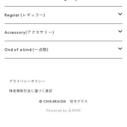
Regular (レギュラー)
ぐい呑み
Accessory(アクセサリー)
Koti(コッティ)
ロックグラス
切子ピアス
Ond of a kind (一点物)
華嵐(はなあらし)
Grace(グレイス)ロック
タンブラー
切子イヤリング
ロックグラス
プライバシーポリシー
Grace(グレイス) 丸ロック
Grace(グレイス)タンブラー
切子ネックレス
花器
特定商取引法に基づく表記
Fika(フィーカ)
© CHIKARAISHI 切子グラス
Powered by
Baroque(バロック)