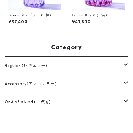
Grace タンブラー (金紫)
Grace ロック (金赤)
¥37,400
¥41,800
Category
Regular (レギュラー)
ぐい呑み
Accessory(アクセサリー)
Koti(コッティ)
ロックグラス
切子ピアス
Ond of a kind (一点物)
華嵐(はなあらし)
Grace(グレイス)ロック
タンブラー
切子イヤリング
ロックグラス