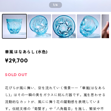
1
/6
華嵐 はなあらし (水色)
¥29,700
SOLD OUT
花びらが風に舞い、空を流れていく情景ーー「華嵐(はなあら
し)」はその一瞬の美をガラスに刻んだ器です。嵐を思わせる
流動的なカットが、風にに舞う花の躍動感を表現していま
す。伝統文様の「菊繋ぎ」や「八角籠目」を施し、繁栄や不